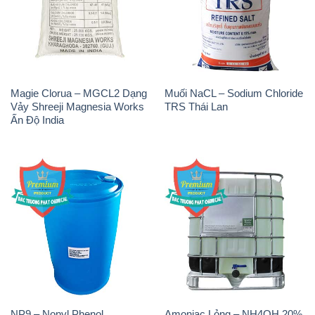
Magie Clorua – MGCL2 Dạng
Muối NaCL – Sodium Chloride
Vảy Shreeji Magnesia Works
TRS Thái Lan
Ấn Độ India
NP9 – Nonyl Phenol
Amoniac Lỏng – NH4OH 20%