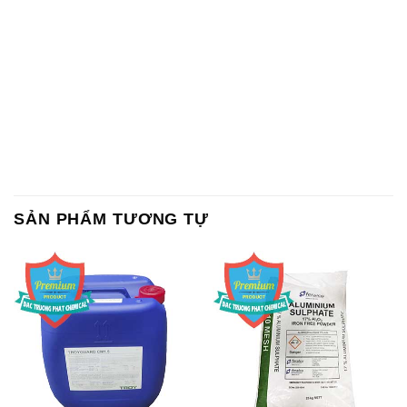
Chất Bảo Quản CMIT Thái
Phèn Nhôm – Al2(SO4)3 17%
Lan Thailand
Ấn Độ India