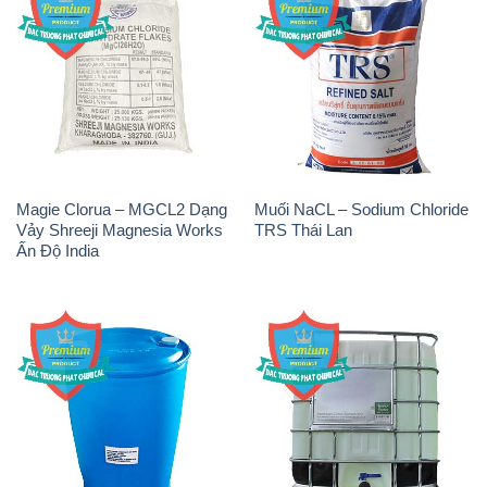
NP9 – Nonyl Phenol
Amoniac Lỏng – NH4OH 20%
Ethoxylate Indonesia
– 22% Việt Nam