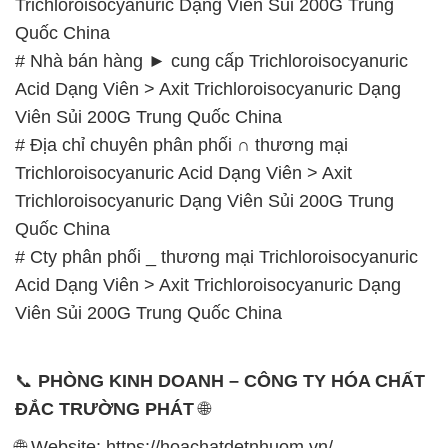
# Cty phân phối _ thương mại Trichloroisocyanuric
Acid Dạng Viên > Axit Trichloroisocyanuric Dạng
Viên Sủi 200G Trung Quốc China
📞
PHÒNG KINH DOANH – CÔNG TY HÓA CHẤT
ĐẮC TRƯỜNG PHÁT
🌐
🌐 Website: https://hoachatdetnhuom.vn/
📞 Hotline:
– 0933.920.505 – 028.3504.5555
– 028.3756.1835 – 028.3756.1840 –
028.3756.1841- 028.3756.1842
– 0932.660.696 – 0901.326.566 – 0906.387.866 –
0902.765.866
📧 Email: hoachat@dactruongphat.vn