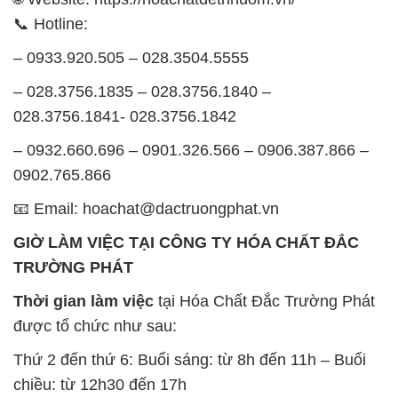
GIỜ LÀM VIỆC TẠI CÔNG TY HÓA CHẤT ĐẮC
TRƯỜNG PHÁT
Thời gian làm việc
tại Hóa Chất Đắc Trường Phát
được tổ chức như sau:
Thứ 2 đến thứ 6: Buổi sáng: từ 8h đến 11h – Buổi
chiều: từ 12h30 đến 17h
Thứ 7: Buổi sáng: từ 8h đến 11h – Buổi chiều: từ
12h30 đến 16h
Chủ nhật: Nghỉ chủ nhật hàng tuần
Chúng tôi rất trân trọng thời gian và cam kết tuân
thủ giờ làm việc để đảm bảo sự hỗ trợ tốt nhất cho
khách hàng và đảm bảo hiệu suất công việc cao
nhất của nhân viên.