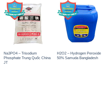
JT
THÔNG TIN
Giới thiệu
Sản phẩm
Chính sách và quy định chung
Tin tức
Liên hệ