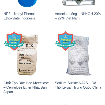
Chất Tạo Đặc Hec Mecellose
Sodium Sulfide NA2S – Đá
– Cenllulose Ether Nhật Bản
Thối Liyuan Trung Quốc China
Japan
Na3PO4 – Trisodium
H2O2 – Hydrogen Peroxide
Phosphate Trung Quốc China
50% Samuda Bangladesh