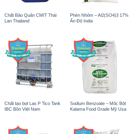
Chất tạo bọt Las P Tico Tank
Sodium Benzoate – Mốc Bột
IBC Bồn Việt Nam
Kalama Food Grade Mỹ Usa
Magie Clorua – MGCL2 Dạng
Muối NaCL – Sodium Chloride
Vảy Shreeji Magnesia Works
TRS Thái Lan
Ấn Độ India