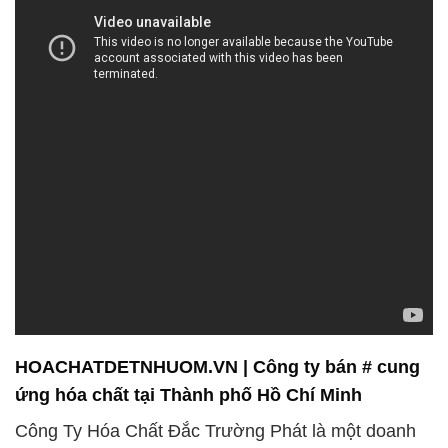
HOACHATDETNHUOM.VN | Công ty bán # cung
ứng hóa chất tại Thành phố Hồ Chí Minh
Công Ty Hóa Chất Đắc Trường Phát là một doanh
nghiệp có hơn 30 năm kinh nghiệm hoạt động trong
lĩnh vực xuất nhập khẩu hóa chất tại thành phố Hồ
Chí Minh, Việt Nam. Với sự cam kết và sự khao
khát không ngừng hoàn thiện, chúng tôi đã xây
dựng được danh tiếng và vị thế là một trong những
đơn vị hàng đầu trong ngành cung ứng và phân
phối hóa chất trên toàn quốc.
Chúng tôi luôn đặt chất lượng lên hàng đầu và cam