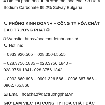
# Địa chỉ phân phối ■ thương mại hóa chất Sô Đa ×
Sodium Carbonate 99.2% Solvay Bulgaria
📞
PHÒNG KINH DOANH – CÔNG TY HÓA CHẤT
ĐẮC TRƯỜNG PHÁT
🌐
🌐 Website: https://hoachatdetnhuom.vn/
📞 Hotline:
– 0933.920.505 – 028.3504.5555
– 028.3756.1835 – 028.3756.1840 –
028.3756.1841- 028.3756.1842
– 0932.660.696 – 0901.326.566 – 0906.387.866 –
0902.765.866
📧 Email: hoachat@dactruongphat.vn
GIỜ LÀM VIỆC TẠI CÔNG TY HÓA CHẤT ĐẮC