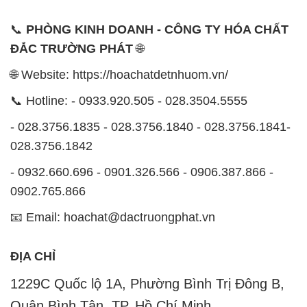
📞
PHÒNG KINH DOANH - CÔNG TY HÓA CHẤT
ĐẮC TRƯỜNG PHÁT
🌐
🌐 Website: https://hoachatdetnhuom.vn/
📞 Hotline: - 0933.920.505 - 028.3504.5555
- 028.3756.1835 - 028.3756.1840 - 028.3756.1841-
028.3756.1842
- 0932.660.696 - 0901.326.566 - 0906.387.866 -
0902.765.866
📧 Email: hoachat@dactruongphat.vn
ĐỊA CHỈ
1229C Quốc lộ 1A, Phường Bình Trị Đông B,
Quận Bình Tân, TP. Hồ Chí Minh