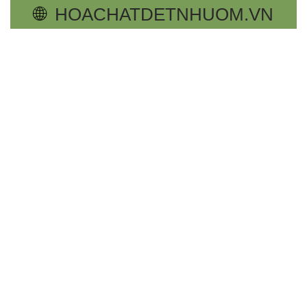
🌐
HOACHATDETNHUOM.VN