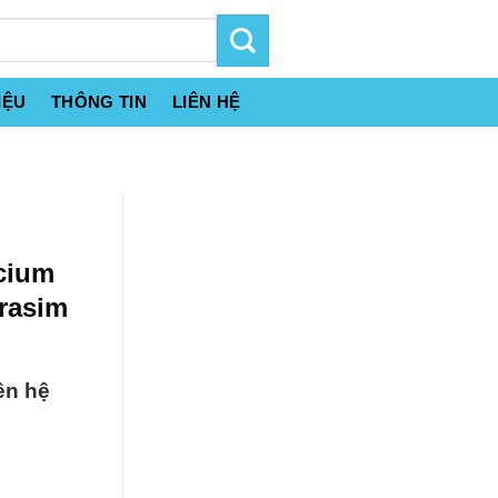
IỆU
THÔNG TIN
LIÊN HỆ
lcium
Grasim
ên hệ