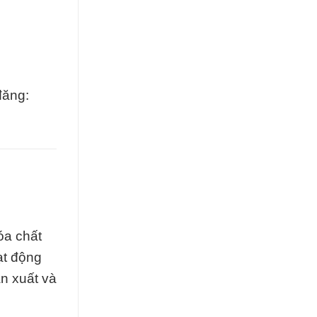
đăng:
óa chất
ạt động
ản xuất và