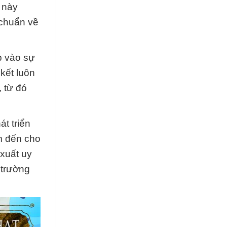
 này
 chuẩn về
p vào sự
kết luôn
 từ đó
t triển
m đến cho
xuất uy
 trường