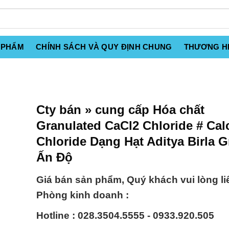
 PHẨM
CHÍNH SÁCH VÀ QUY ĐỊNH CHUNG
THƯƠNG H
Cty bán » cung cấp Hóa chất
Granulated CaCl2 Chloride # Ca
Chloride Dạng Hạt Aditya Birla 
Ấn Độ
Giá bán sản phẩm, Quý khách vui lòng li
Phòng kinh doanh :
Hotline : 028.3504.5555 - 0933.920.505