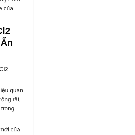
e của
Cl2
 Ấn
Cl2
liệu quan
ộng rãi,
 trong
 mới của