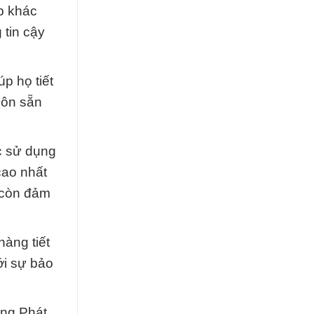
p khác
 tin cậy
p họ tiết
uôn sẵn
c sử dụng
cao nhất
 còn đảm
hàng tiết
ới sự bảo
ờng Phát