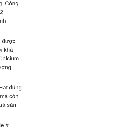
ng. Công
l2
anh
n được
ới khả
 Calcium
lượng
 Hạt đúng
 mà còn
quả sản
de #