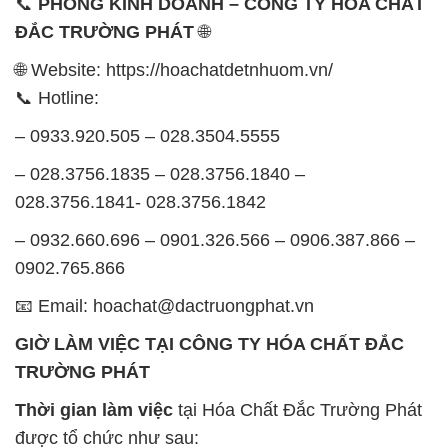
📞
PHÒNG KINH DOANH – CÔNG TY HÓA CHẤT
ĐẮC TRƯỜNG PHÁT
🌐
🌐 Website: https://hoachatdetnhuom.vn/
📞 Hotline:
– 0933.920.505 – 028.3504.5555
– 028.3756.1835 – 028.3756.1840 –
028.3756.1841- 028.3756.1842
– 0932.660.696 – 0901.326.566 – 0906.387.866 –
0902.765.866
📧 Email: hoachat@dactruongphat.vn
GIỜ LÀM VIỆC TẠI CÔNG TY HÓA CHẤT ĐẮC
TRƯỜNG PHÁT
Thời gian làm việc
tại Hóa Chất Đắc Trường Phát
được tổ chức như sau: