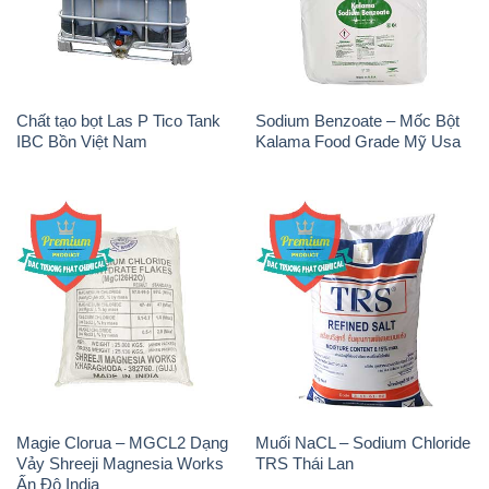
Chất tạo bọt Las P Tico Tank
Sodium Benzoate – Mốc Bột
IBC Bồn Việt Nam
Kalama Food Grade Mỹ Usa
Magie Clorua – MGCL2 Dạng
Muối NaCL – Sodium Chloride
Vảy Shreeji Magnesia Works
TRS Thái Lan
Ấn Độ India