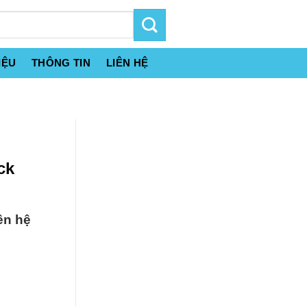
IỆU
THÔNG TIN
LIÊN HỆ
ck
ên hệ