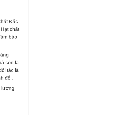
Chất Đắc
Hạt chất
 đảm bảo
sàng
mà còn là
ối tác là
h đổi.
t lượng