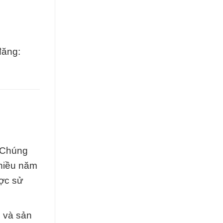
đăng:
. Chúng
nhiều năm
ược sử
n và sản