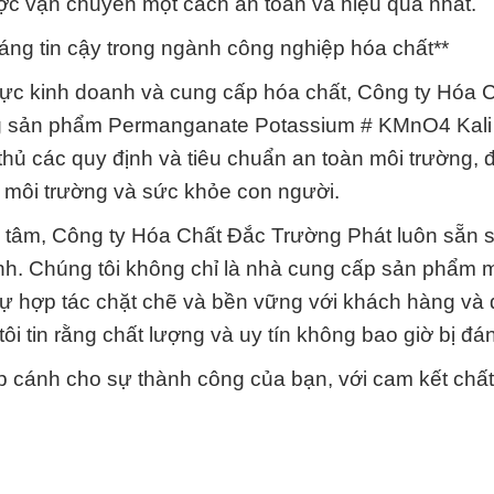
 vận chuyển một cách an toàn và hiệu quả nhất.
áng tin cậy trong ngành công nghiệp hóa chất**
 vực kinh doanh và cung cấp hóa chất, Công ty Hóa 
g sản phẩm Permanganate Potassium # KMnO4 Kali 
 thủ các quy định và tiêu chuẩn an toàn môi trường,
 môi trường và sức khỏe con người.
n tâm, Công ty Hóa Chất Đắc Trường Phát luôn sẵn 
nh. Chúng tôi không chỉ là nhà cung cấp sản phẩm 
Sự hợp tác chặt chẽ và bền vững với khách hàng và đ
ôi tin rằng chất lượng và uy tín không bao giờ bị đán
 cánh cho sự thành công của bạn, với cam kết chấ