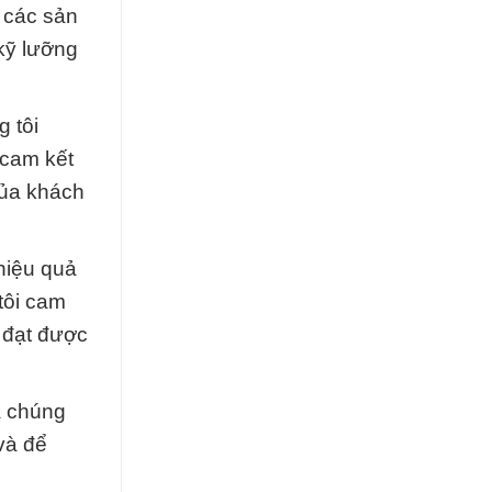
ả các sản
kỹ lưỡng
g tôi
 cam kết
của khách
hiệu quả
tôi cam
 đạt được
a chúng
 và để