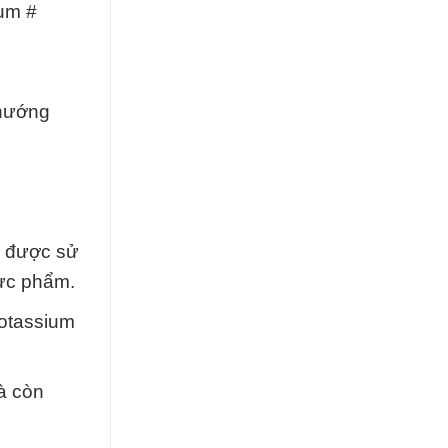
ium #
e
 hướng
ể được sử
hực phẩm.
Potassium
à còn