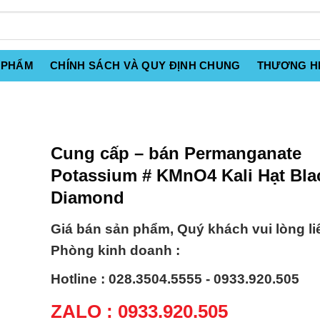
 PHẨM
CHÍNH SÁCH VÀ QUY ĐỊNH CHUNG
THƯƠNG H
Cung cấp – bán Permanganate
Potassium # KMnO4 Kali Hạt Bla
Diamond
Giá bán sản phẩm, Quý khách vui lòng li
Phòng kinh doanh :
Hotline : 028.3504.5555 - 0933.920.505
ZALO : 0933.920.505