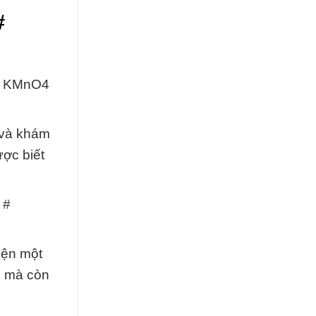
#
 # KMnO4
 và khám
ợc biết
 #
iện một
i mà còn