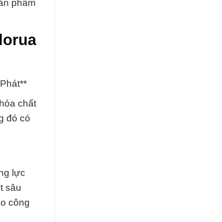
 sản phẩm
lorua
Phát**
hóa chất
g đó có
ng lực
t sâu
ào công