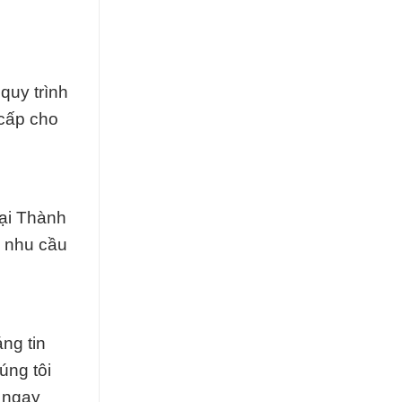
quy trình
 cấp cho
tại Thành
i nhu cầu
ng tin
úng tôi
i ngay