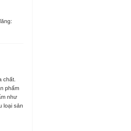
đăng:
 chất.
sản phẩm
hẩm như
u loại sản