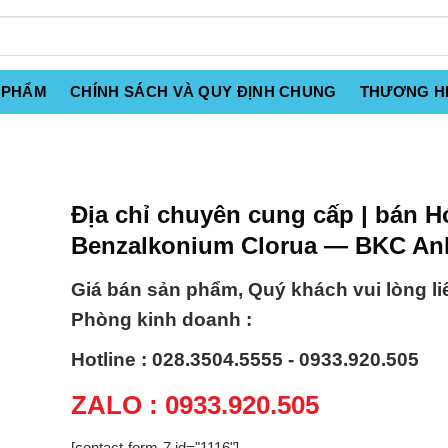
 PHẨM
CHÍNH SÁCH VÀ QUY ĐỊNH CHUNG
THƯƠNG H
Địa chỉ chuyên cung cấp | bán H
Benzalkonium Clorua — BKC An
Giá bán sản phẩm, Quý khách vui lòng li
Phòng kinh doanh :
Hotline : 028.3504.5555 - 0933.920.505
ZALO : 0933.920.505
[contact-form-7 id="1116"]