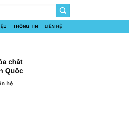
IỆU
THÔNG TIN
LIÊN HỆ
óa chất
h Quốc
ên hệ