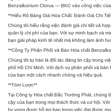
Benzalkonium Clorua — BKC vào công việc của
**Hiểu Rõ Bảng Giá Hóa Chất: Đánh Giá Chi Tiế
Chúng tôi hiểu rằng việc đánh giá chi tiết và hợ
quản lý chi phí của bạn. Với sự minh bạch và mi
bạn giải pháp kinh tế nhất mà không làm ảnh h
**Công Ty Phân Phối và Bán Hóa chất Benzalk
Chúng tôi tự hào là đối tác đáng tin cậy trong
phố Hồ Chí Minh. Với dịch vụ phân phối và bán
của bạn một cách nhanh chóng và hiệu quả.
**Tóm Lược**
Tại Công ty Hóa chất Đắc Trường Phát, chúng tô
cậy của bạn trong mọi thách thức và cơ hội. Với
hy vọng được hỗ trợ bạn trong việc đạt được mục