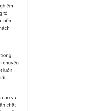
nghiêm
 tôi
à kiểm
khách
 trong
ấn chuyên
t luôn
ất.
g cao và
uẩn chất