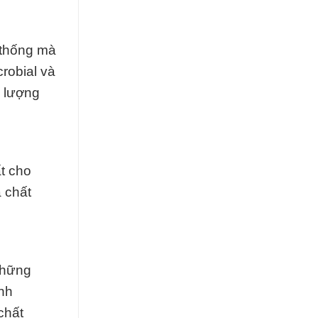
 thống mà
crobial và
g lượng
t cho
 chất
những
inh
chất