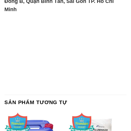
Đông B, Quận Bình Tân, Sài Gòn TP. Hồ Chí
Minh
SẢN PHẨM TƯƠNG TỰ