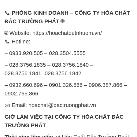
📞
PHÒNG KINH DOANH – CÔNG TY HÓA CHẤT
ĐẮC TRƯỜNG PHÁT
🌐
🌐 Website: https://hoachatdetnhuom.vn/
📞 Hotline:
– 0933.920.505 – 028.3504.5555
– 028.3756.1835 – 028.3756.1840 –
028.3756.1841- 028.3756.1842
– 0932.660.696 – 0901.326.566 – 0906.387.866 –
0902.765.866
📧 Email: hoachat@dactruongphat.vn
GIỜ LÀM VIỆC TẠI CÔNG TY HÓA CHẤT ĐẮC
TRƯỜNG PHÁT
Thời gian làm việc
tại Hóa Chất Đắc Trường Phát