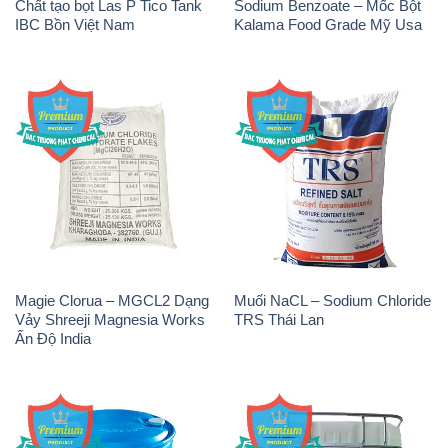
Chất tạo bọt Las P Tico Tank
Sodium Benzoate – Mốc Bột
IBC Bồn Việt Nam
Kalama Food Grade Mỹ Usa
Magie Clorua – MGCL2 Dạng
Muối NaCL – Sodium Chloride
Vảy Shreeji Magnesia Works
TRS Thái Lan
Ấn Độ India