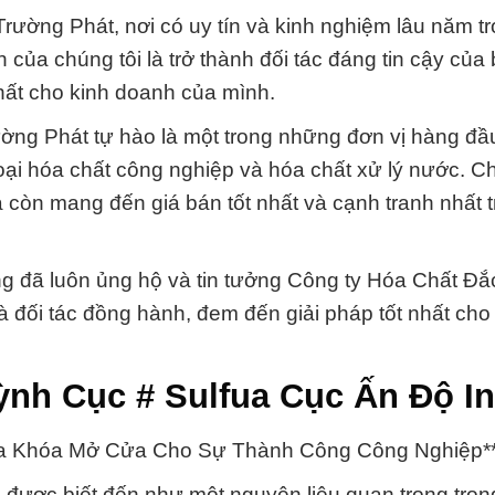
ờng Phát, nơi có uy tín và kinh nghiệm lâu năm tr
ủa chúng tôi là trở thành đối tác đáng tin cậy của 
chất cho kinh doanh của mình.
g Phát tự hào là một trong những đơn vị hàng đầu
ại hóa chất công nghiệp và hóa chất xử lý nước. Ch
còn mang đến giá bán tốt nhất và cạnh tranh nhất tr
g đã luôn ủng hộ và tin tưởng Công ty Hóa Chất Đ
là đối tác đồng hành, đem đến giải pháp tốt nhất ch
nh Cục # Sulfua Cục Ấn Độ In
ìa Khóa Mở Cửa Cho Sự Thành Công Công Nghiệp*
 được biết đến như một nguyên liệu quan trọng tron