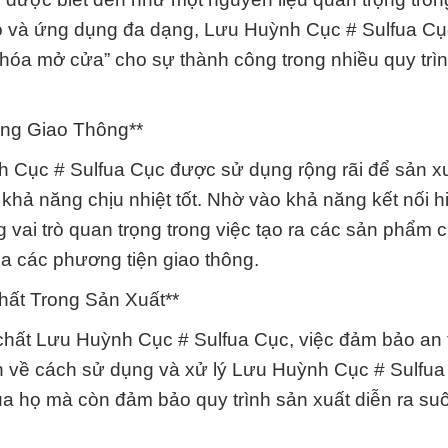
 đáo và ứng dụng đa dạng, Lưu Huỳnh Cục # Sulfua C
 khóa mở cửa” cho sự thành công trong nhiều quy trì
ong Giao Thông**
 Cục # Sulfua Cục được sử dụng rộng rãi để sản x
 khả năng chịu nhiệt tốt. Nhờ vào khả năng kết nối h
vai trò quan trọng trong việc tạo ra các sản phẩm c
ủa các phương tiện giao thông.
ất Trong Sản Xuất**
 chất Lưu Huỳnh Cục # Sulfua Cục, việc đảm bảo an 
n về cách sử dụng và xử lý Lưu Huỳnh Cục # Sulfu
a họ mà còn đảm bảo quy trình sản xuất diễn ra su