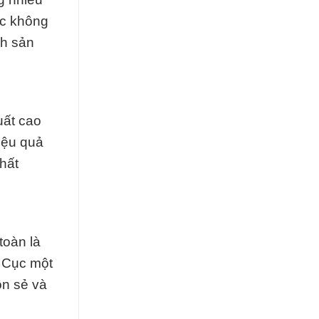
ục không
nh sản
uất cao
iệu quả
hất
toàn là
a Cục một
ôn sẻ và