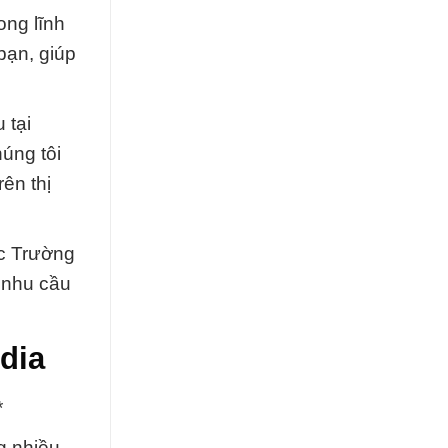
ong lĩnh
bạn, giúp
 tại
úng tôi
ên thị
ắc Trường
o nhu cầu
dia
*
g nhiều