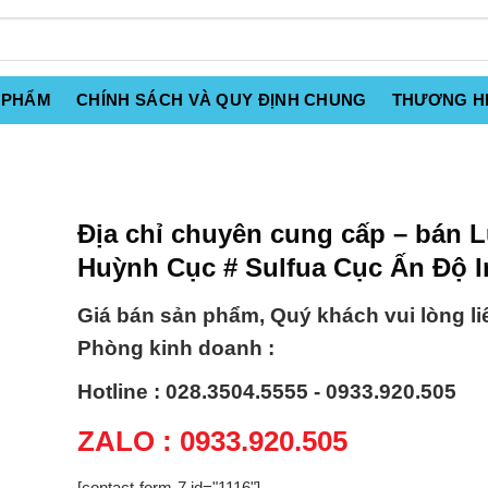
 PHẨM
CHÍNH SÁCH VÀ QUY ĐỊNH CHUNG
THƯƠNG H
Địa chỉ chuyên cung cấp – bán 
Huỳnh Cục # Sulfua Cục Ấn Độ I
Giá bán sản phẩm, Quý khách vui lòng li
Phòng kinh doanh :
Hotline : 028.3504.5555 - 0933.920.505
ZALO : 0933.920.505
[contact-form-7 id="1116"]