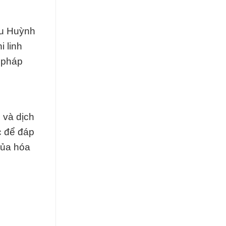
ưu Huỳnh
 linh
 pháp
 và dịch
c để đáp
của hóa