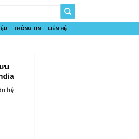
IỆU
THÔNG TIN
LIÊN HỆ
Lưu
ndia
ên hệ