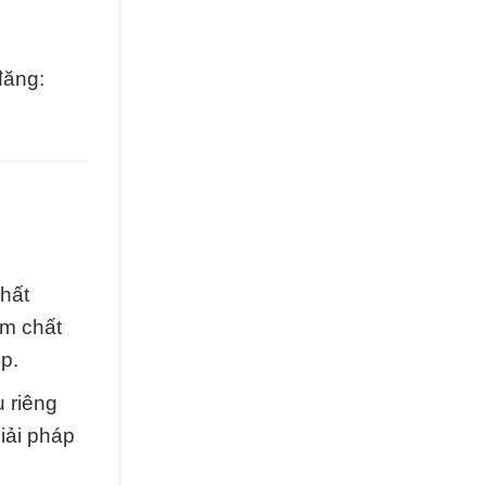
đăng:
chất
ẩm chất
p.
 riêng
iải pháp