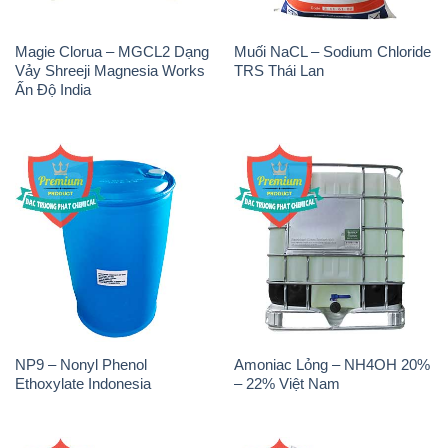
Magie Clorua – MGCL2 Dạng
Muối NaCL – Sodium Chloride
Vảy Shreeji Magnesia Works
TRS Thái Lan
Ấn Độ India
NP9 – Nonyl Phenol
Amoniac Lỏng – NH4OH 20%
Ethoxylate Indonesia
– 22% Việt Nam