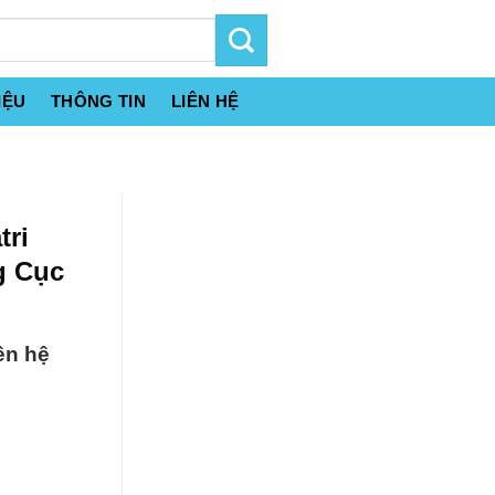
IỆU
THÔNG TIN
LIÊN HỆ
tri
g Cục
ên hệ