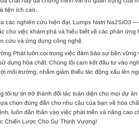
hóa chất này đã chứng minh vai trò quan trọng của m
 tiện ích cao.
a các nghiên cứu hiện đại, Lumps Natri Na2SiO3 — 
 cho việc khám phá và hiểu biết về các phản ứng 
iên cứu và ứng dụng công nghệ.
rường Phát luôn coi trọng việc đảm bảo sự bền vững 
à sử dụng hóa chất. Chúng tôi cam kết đầu tư vào ng
 với môi trường, nhằm giảm thiểu tác động xấu lên n
ôi tự tin trở thành đối tác toàn diện cho mọi dự án
lựa chọn đúng đắn cho nhu cầu của bạn về hóa chấ
ình, luôn dấn thân vào việc phát triển và nâng cao 
Tác Chiến Lược Cho Sự Thịnh Vượng!