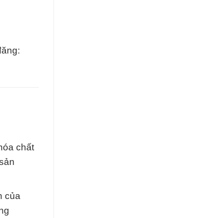
đăng:
hóa chất
 sản
h của
ông