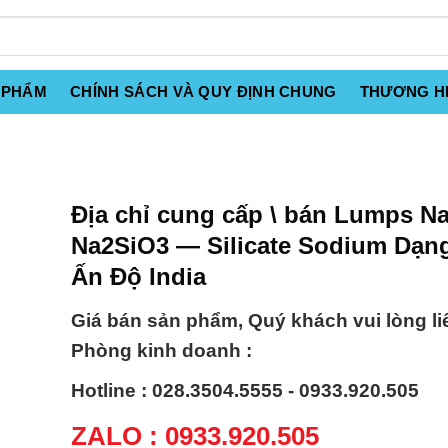
 PHẨM
CHÍNH SÁCH VÀ QUY ĐỊNH CHUNG
THƯƠNG H
Địa chỉ cung cấp \ bán Lumps Na
Na2SiO3 — Silicate Sodium Dạn
Ấn Độ India
Giá bán sản phẩm, Quý khách vui lòng li
Phòng kinh doanh :
Hotline : 028.3504.5555 - 0933.920.505
ZALO : 0933.920.505