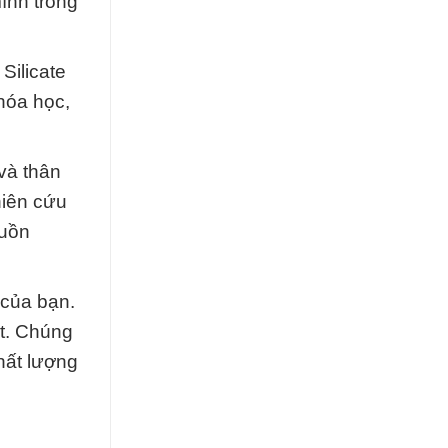
ình trong
Silicate
hóa học,
và thân
hiên cứu
guồn
 của bạn.
t. Chúng
chất lượng