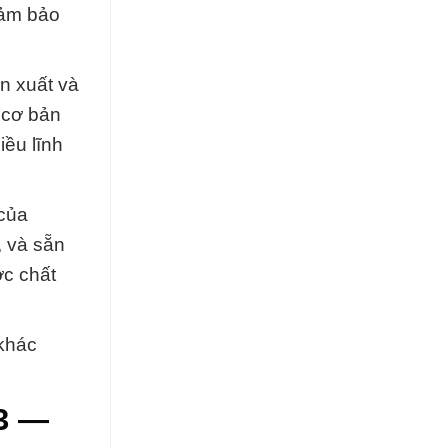
đảm bảo
ản xuất và
 cơ bản
iều lĩnh
 của
, và sẵn
ợc chất
 khác
O3 —