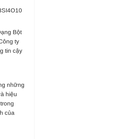
G3SI4O10
Dạng Bột
 Công ty
 tin cậy
ong những
và hiệu
trong
nh của