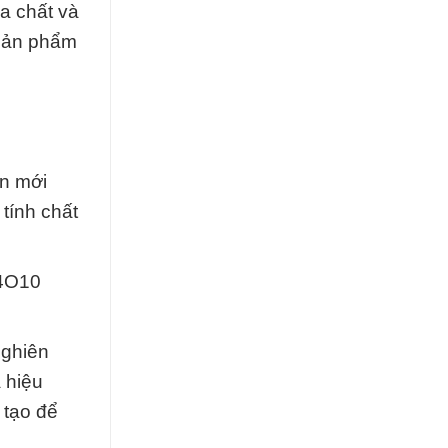
a chất và
 sản phẩm
ân mới
tính chất
I4O10
nghiên
 hiệu
 tạo để