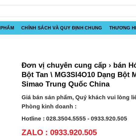
 PHẨM
CHÍNH SÁCH VÀ QUY ĐỊNH CHUNG
THƯƠNG H
Đơn vị chuyên cung cấp › bán H
Bột Tan \ MG3SI4O10 Dạng Bột M
Simao Trung Quốc China
Giá bán sản phẩm, Quý khách vui lòng li
Phòng kinh doanh :
Hotline : 028.3504.5555 - 0933.920.505
ZALO : 0933.920.505