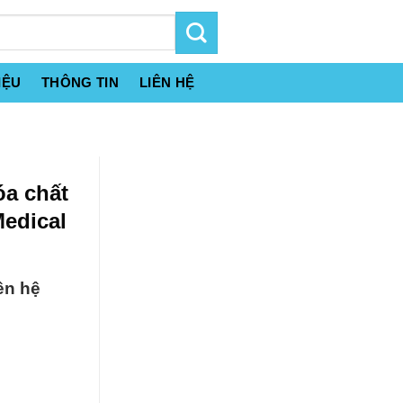
IỆU
THÔNG TIN
LIÊN HỆ
óa chất
edical
ên hệ