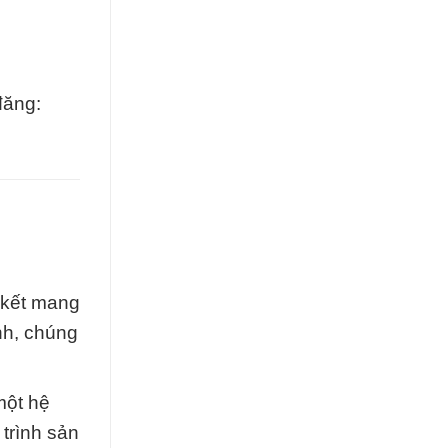
đăng:
 kết mang
nh, chúng
một hệ
trình sản