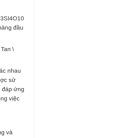
MG3SI4O10
 hàng đầu
Tan \
hác nhau
ược sử
ể đáp ứng
ong việc
ng và