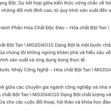
ng Bột. Sự kết hợp giữa kiến thức vững chắc về hó
 những đổi mới đỉnh cao, từ quy trình sản xuất đến
hành Phần Hóa Chất Độc Đáo – Hóa chất Bột Tan \
chất Bột Tan \ MG3SI4O10 Dạng Bột là một bước ch
của chúng tôi không ngừng khám phá và hiểu sâu về 
trình sản xuất và ứng dụng trong thực tế.
 Bước Nhảy Công Nghệ – Hóa chất Bột Tan \ MG3S
t chẽ giữa các chuyên gia ngành công nghiệp và nhà 
a chất Bột Tan \ MG3SI4O10 Dạng Bột chất lượng và
cửa cho các cuộc đối thoại, hội thảo và khóa học đào