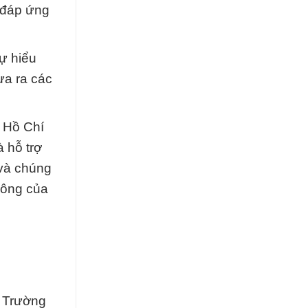
 đáp ứng
Sự hiểu
ưa ra các
ố Hồ Chí
 hỗ trợ
 và chúng
công của
 Trường