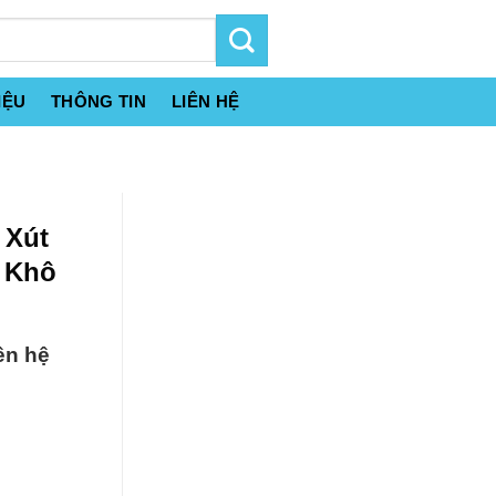
IỆU
THÔNG TIN
LIÊN HỆ
 Xút
y Khô
ên hệ