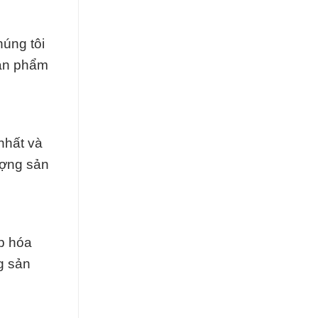
úng tôi
sản phẩm
nhất và
ượng sản
ấp hóa
g sản