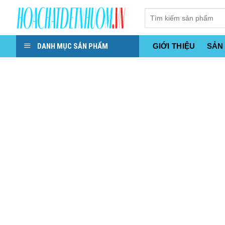
Skip
to
content
DANH MỤC SẢN PHẨM
GIỚI THIỆU
SẢN