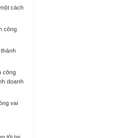
 một cách
nh công
 thành
h công
inh doanh
óng vai
 tôi tại