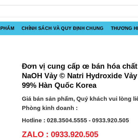
 PHẨM
CHÍNH SÁCH VÀ QUY ĐỊNH CHUNG
THƯƠNG H
Đơn vị cung cấp œ bán hóa chất
NaOH Vảy © Natri Hydroxide Vả
99% Hàn Quốc Korea
Giá bán sản phẩm, Quý khách vui lòng li
Phòng kinh doanh :
Hotline : 028.3504.5555 - 0933.920.505
ZALO : 0933.920.505