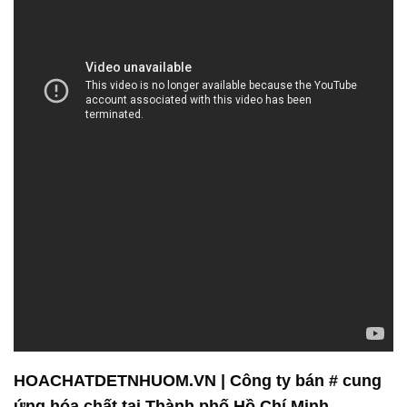
HOACHATDETNHUOM.VN | Công ty bán # cung
ứng hóa chất tại Thành phố Hồ Chí Minh
Công ty Hóa Chất Đắc Trường Phát là một đơn vị
chuyên kinh doanh và phân phối hóa chất, chúng tôi
tự hào về dây chuyền sản xuất hiện đại và đội ngũ
chuyên gia giàu kinh nghiệm. Chúng tôi luôn đặt sự
an toàn và chất lượng sản phẩm lên hàng đầu, đảm
bảo rằng mọi sản phẩm mà chúng tôi cung cấp đều
đạt được tiêu chuẩn cao nhất.
Chúng tôi sẵn sàng hợp tác cùng bạn để cải thiện