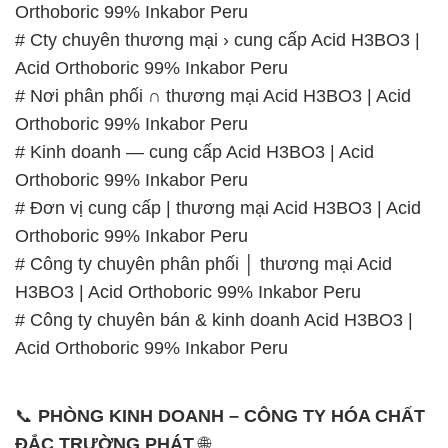
# Công ty chuyên phân phối │ thương mại Acid
H3BO3 | Acid Orthoboric 99% Inkabor Peru
# Công ty chuyên bán & kinh doanh Acid H3BO3 |
Acid Orthoboric 99% Inkabor Peru
📞
PHÒNG KINH DOANH – CÔNG TY HÓA CHẤT
ĐẮC TRƯỜNG PHÁT
🌐
🌐 Website: https://hoachatdetnhuom.vn/
📞 Hotline:
– 0933.920.505 – 028.3504.5555
– 028.3756.1835 – 028.3756.1840 –
028.3756.1841- 028.3756.1842
– 0932.660.696 – 0901.326.566 – 0906.387.866 –
0902.765.866