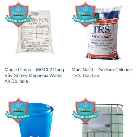
Vảy Shreeji Magnesia Works
TRS Thái Lan
Ấn Độ India
NP9 – Nonyl Phenol
Amoniac Lỏng – NH4OH 20%
Ethoxylate Indonesia
– 22% Việt Nam