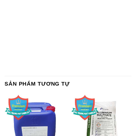
SẢN PHẨM TƯƠNG TỰ
Chất Bảo Quản CMIT Thái
Phèn Nhôm – Al2(SO4)3 17%
Lan Thailand
Ấn Độ India