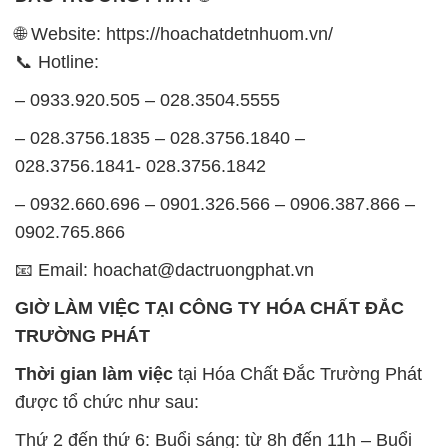
📧 Email: hoachat@dactruongphat.vn
GIỜ LÀM VIỆC TẠI CÔNG TY HÓA CHẤT ĐẮC
TRƯỜNG PHÁT
Thời gian làm việc
tại Hóa Chất Đắc Trường Phát
được tổ chức như sau:
Thứ 2 đến thứ 6: Buổi sáng: từ 8h đến 11h – Buổi
chiều: từ 12h30 đến 17h
Thứ 7: Buổi sáng: từ 8h đến 11h – Buổi chiều: từ
12h30 đến 16h
Chủ nhật: Nghỉ chủ nhật hàng tuần
Chúng tôi rất trân trọng thời gian và cam kết tuân
thủ giờ làm việc để đảm bảo sự hỗ trợ tốt nhất cho
khách hàng và đảm bảo hiệu suất công việc cao