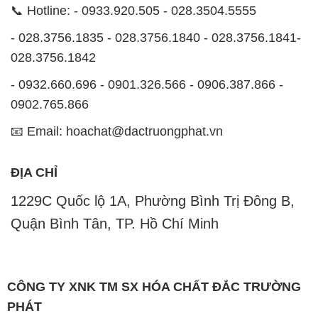
1229C Quốc lộ 1A, Phường Bình Trị Đông B,
Quận Bình Tân, TP. Hồ Chí Minh
CÔNG TY XNK TM SX HÓA CHẤT ĐẮC TRƯỜNG
PHÁT
Công ty Hóa Chất Đắc Trường Phát, hoạt động dưới
tên miền
hoachatdetnhuom.vn
, là một đơn vị
chuyên kinh doanh và phân phối các loại hóa chất
công nghiệp đa dạng, nhằm đáp ứng nhu cầu sử
dụng của khách hàng một cách tốt nhất.
Chúng tôi cam kết mang đến sự hài lòng và đáp ứng
mọi nhu cầu của khách hàng với tiêu chí hàng đầu.
Chúng tôi cung cấp những sản phẩm hóa chất với