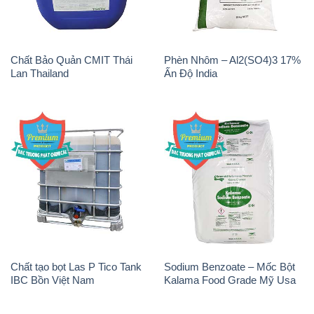
Chất tạo bọt Las P Tico Tank
Sodium Benzoate – Mốc Bột
IBC Bồn Việt Nam
Kalama Food Grade Mỹ Usa
Magie Clorua – MGCL2 Dạng
Muối NaCL – Sodium Chloride