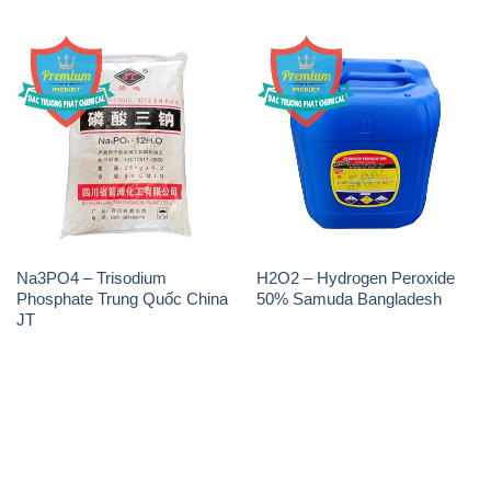
Na3PO4 – Trisodium
H2O2 – Hydrogen Peroxide
Phosphate Trung Quốc China
50% Samuda Bangladesh
JT
THÔNG TIN
Giới thiệu
Sản phẩm
Chính sách và quy định chung
Tin tức