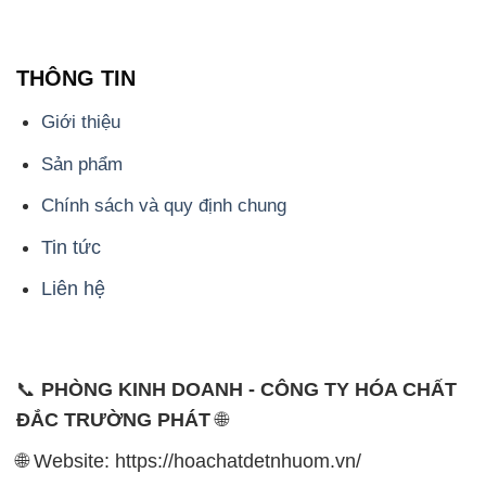
Liên hệ
📞
PHÒNG KINH DOANH - CÔNG TY HÓA CHẤT
ĐẮC TRƯỜNG PHÁT
🌐
🌐 Website: https://hoachatdetnhuom.vn/
📞 Hotline: - 0933.920.505 - 028.3504.5555
- 028.3756.1835 - 028.3756.1840 - 028.3756.1841-
028.3756.1842
- 0932.660.696 - 0901.326.566 - 0906.387.866 -
0902.765.866
📧 Email: hoachat@dactruongphat.vn
ĐỊA CHỈ