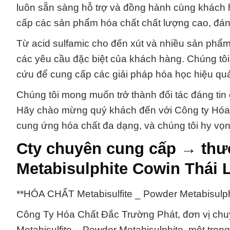
luôn sẵn sàng hỗ trợ và đồng hành cùng khách 
cấp các sản phẩm hóa chất chất lượng cao, đán
Từ acid sulfamic cho đến xút và nhiều sản phẩm
các yêu cầu đặc biệt của khách hàng. Chúng tôi
cứu để cung cấp các giải pháp hóa học hiệu qu
Chúng tôi mong muốn trở thành đối tác đáng tin 
Hãy chào mừng quý khách đến với Công ty Hóa C
cung ứng hóa chất đa dạng, và chúng tôi hy vọn
Cty chuyên cung cấp → thươ
Metabisulphite Cowin Thái 
**HÓA CHẤT Metabisulfite _ Powder Metabisulph
Công Ty Hóa Chất Đắc Trường Phát, đơn vị chuy
Metabisulfite _ Powder Metabisulphite, một tron