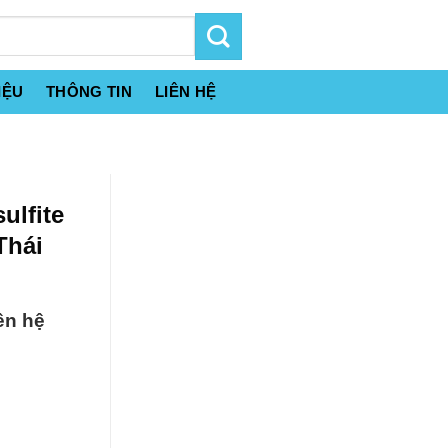
IỆU
THÔNG TIN
LIÊN HỆ
ulfite
Thái
ên hệ