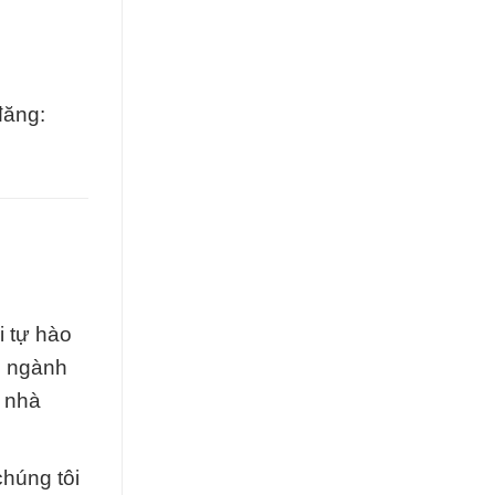
đăng:
i tự hào
g ngành
à nhà
húng tôi