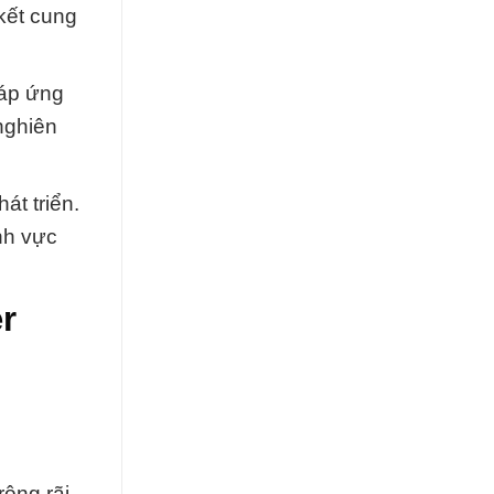
kết cung
đáp ứng
nghiên
át triển.
nh vực
r
rộng rãi