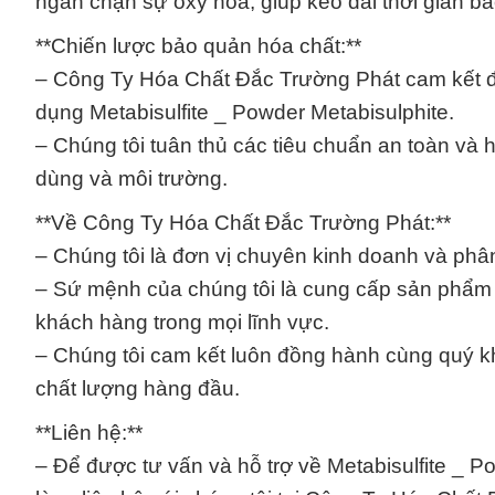
ngăn chặn sự oxy hóa, giúp kéo dài thời gian bả
**Chiến lược bảo quản hóa chất:**
– Công Ty Hóa Chất Đắc Trường Phát cam kết đả
dụng Metabisulfite _ Powder Metabisulphite.
– Chúng tôi tuân thủ các tiêu chuẩn an toàn v
dùng và môi trường.
**Về Công Ty Hóa Chất Đắc Trường Phát:**
– Chúng tôi là đơn vị chuyên kinh doanh và phân
– Sứ mệnh của chúng tôi là cung cấp sản phẩm ch
khách hàng trong mọi lĩnh vực.
– Chúng tôi cam kết luôn đồng hành cùng quý k
chất lượng hàng đầu.
**Liên hệ:**
– Để được tư vấn và hỗ trợ về Metabisulfite _ P