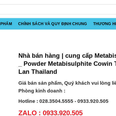
 PHẨM
CHÍNH SÁCH VÀ QUY ĐỊNH CHUNG
THƯƠNG H
Nhà bán hàng | cung cấp Metabis
_ Powder Metabisulphite Cowin 
Lan Thailand
Giá bán sản phẩm, Quý khách vui lòng li
Phòng kinh doanh :
Hotline : 028.3504.5555 - 0933.920.505
ZALO : 0933.920.505