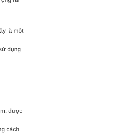
ây là một
 sử dụng
ẩm, dược
ng cách