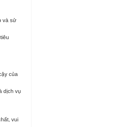
p và sử
tiêu
 cậy của
à dịch vụ
hất, vui