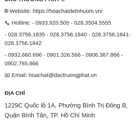
028.3756.1842
- 0932.660.696 - 0901.326.566 - 0906.387.866 -
0902.765.866
📧 Email: hoachat@dactruongphat.vn
ĐỊA CHỈ
1229C Quốc lộ 1A, Phường Bình Trị Đông B,
Quận Bình Tân, TP. Hồ Chí Minh
CÔNG TY XNK TM SX HÓA CHẤT ĐẮC TRƯỜNG
PHÁT
Công ty Hóa Chất Đắc Trường Phát, hoạt động dưới
tên miền
hoachatdetnhuom.vn
, là một đơn vị