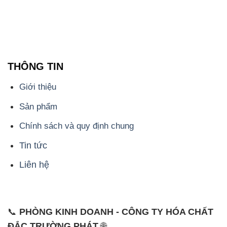
THÔNG TIN
Giới thiệu
Sản phẩm
Chính sách và quy định chung
Tin tức
Liên hệ
📞
PHÒNG KINH DOANH - CÔNG TY HÓA CHẤT
ĐẮC TRƯỜNG PHÁT
🌐
🌐 Website: https://hoachatdetnhuom.vn/
📞 Hotline: - 0933.920.505 - 028.3504.5555
- 028.3756.1835 - 028.3756.1840 - 028.3756.1841-