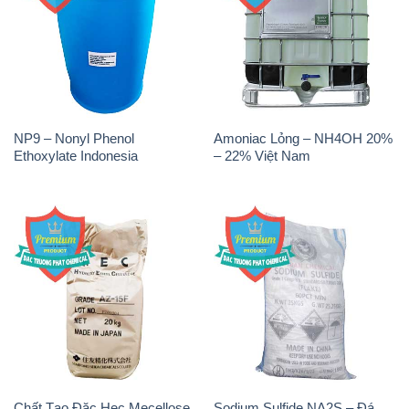
NP9 – Nonyl Phenol
Amoniac Lỏng – NH4OH 20%
Ethoxylate Indonesia
– 22% Việt Nam
Chất Tạo Đặc Hec Mecellose
Sodium Sulfide NA2S – Đá
– Cenllulose Ether Nhật Bản
Thối Liyuan Trung Quốc China
Japan