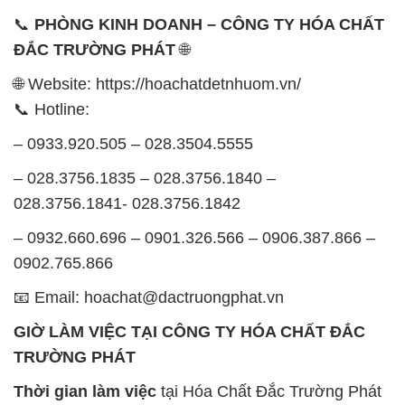
– 0933.920.505 – 028.3504.5555
– 028.3756.1835 – 028.3756.1840 –
028.3756.1841- 028.3756.1842
– 0932.660.696 – 0901.326.566 – 0906.387.866 –
0902.765.866
📧 Email: hoachat@dactruongphat.vn
GIỜ LÀM VIỆC TẠI CÔNG TY HÓA CHẤT ĐẮC
TRƯỜNG PHÁT
Thời gian làm việc
tại Hóa Chất Đắc Trường Phát
được tổ chức như sau:
Thứ 2 đến thứ 6: Buổi sáng: từ 8h đến 11h – Buổi
chiều: từ 12h30 đến 17h
Thứ 7: Buổi sáng: từ 8h đến 11h – Buổi chiều: từ