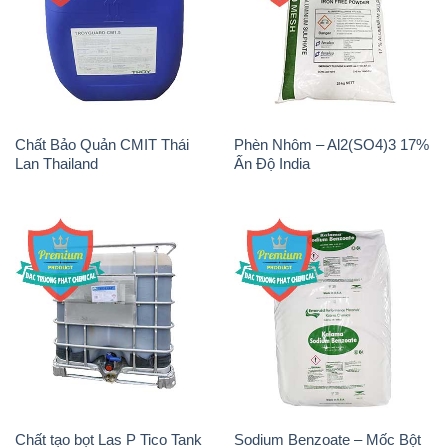
Chất Bảo Quản CMIT Thái
Phèn Nhôm – Al2(SO4)3 17%
Lan Thailand
Ấn Độ India
Chất tạo bọt Las P Tico Tank
Sodium Benzoate – Mốc Bột
IBC Bồn Việt Nam
Kalama Food Grade Mỹ Usa