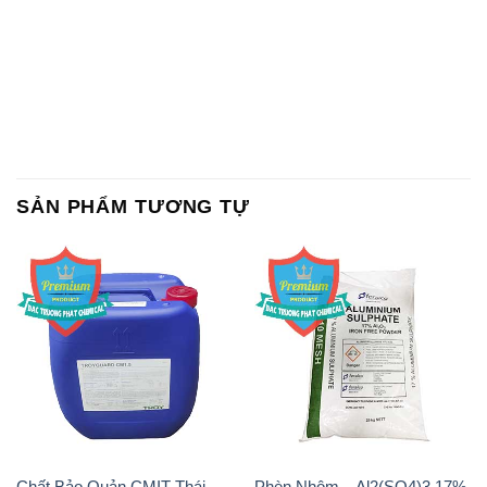
SẢN PHẨM TƯƠNG TỰ
Chất Bảo Quản CMIT Thái
Phèn Nhôm – Al2(SO4)3 17%