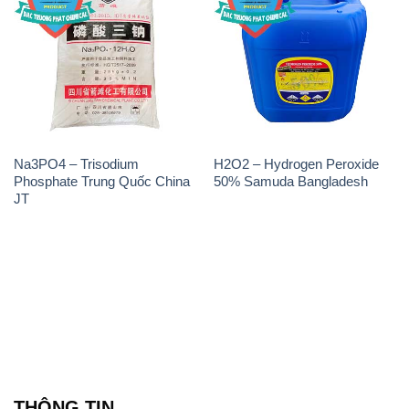
Na3PO4 – Trisodium
H2O2 – Hydrogen Peroxide
Phosphate Trung Quốc China
50% Samuda Bangladesh
JT
THÔNG TIN
Giới thiệu
Sản phẩm
Chính sách và quy định chung