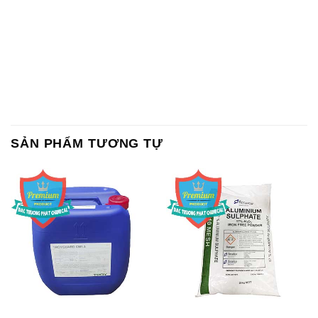
SẢN PHẨM TƯƠNG TỰ
Chất Bảo Quản CMIT Thái
Phèn Nhôm – Al2(SO4)3 17%
Lan Thailand
Ấn Độ India