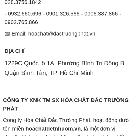
ĐỊA CHỈ
1229C Quốc lộ 1A, Phường Bình Trị Đông B,
Quận Bình Tân, TP. Hồ Chí Minh
CÔNG TY XNK TM SX HÓA CHẤT ĐẮC TRƯỜNG
PHÁT
Công ty Hóa Chất Đắc Trường Phát, hoạt động dưới
tên miền
hoachatdetnhuom.vn
, là một đơn vị
chuyên kinh doanh và phân phối các loại hóa chất
công nghiệp đa dạng, nhằm đáp ứng nhu cầu sử
dụng của khách hàng một cách tốt nhất.
Chúng tôi cam kết mang đến sự hài lòng và đáp ứng