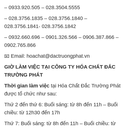
– 0932.660.696 – 0901.326.566 – 0906.387.866 –
0902.765.866
📧 Email: hoachat@dactruongphat.vn
GIỜ LÀM VIỆC TẠI CÔNG TY HÓA CHẤT ĐẮC
TRƯỜNG PHÁT
Thời gian làm việc
tại Hóa Chất Đắc Trường Phát
được tổ chức như sau:
Thứ 2 đến thứ 6: Buổi sáng: từ 8h đến 11h – Buổi
chiều: từ 12h30 đến 17h
Thứ 7: Buổi sáng: từ 8h đến 11h – Buổi chiều: từ
12h30 đến 16h
Chủ nhật: Nghỉ chủ nhật hàng tuần
Chúng tôi rất trân trọng thời gian và cam kết tuân
thủ giờ làm việc để đảm bảo sự hỗ trợ tốt nhất cho