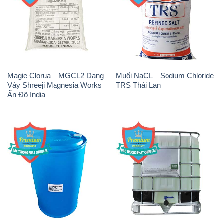
Magie Clorua – MGCL2 Dạng
Muối NaCL – Sodium Chloride
Vảy Shreeji Magnesia Works
TRS Thái Lan
Ấn Độ India
NP9 – Nonyl Phenol
Amoniac Lỏng – NH4OH 20%
Ethoxylate Indonesia
– 22% Việt Nam