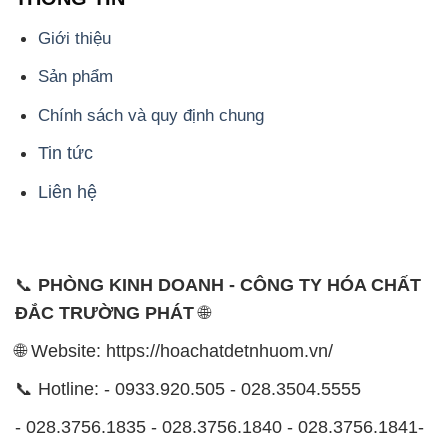
Tin tức
Liên hệ
📞
PHÒNG KINH DOANH - CÔNG TY HÓA CHẤT
ĐẮC TRƯỜNG PHÁT
🌐
🌐 Website: https://hoachatdetnhuom.vn/
📞 Hotline: - 0933.920.505 - 028.3504.5555
- 028.3756.1835 - 028.3756.1840 - 028.3756.1841-
028.3756.1842
- 0932.660.696 - 0901.326.566 - 0906.387.866 -
0902.765.866
📧 Email: hoachat@dactruongphat.vn